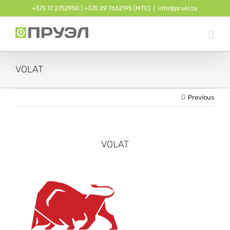
Skip
+375 17 2752950
| ‎
+375 29 7662195 (МТС)
|
info@pruel.by
to
content
VOLAT
Previous
VOLAT