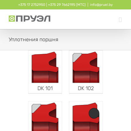
Skip
+375 17 2752950
| ‎
+375 29 7662195 (МТС)
|
info@pruel.by
to
content
Уплотнения поршня
DK 101
DK 102