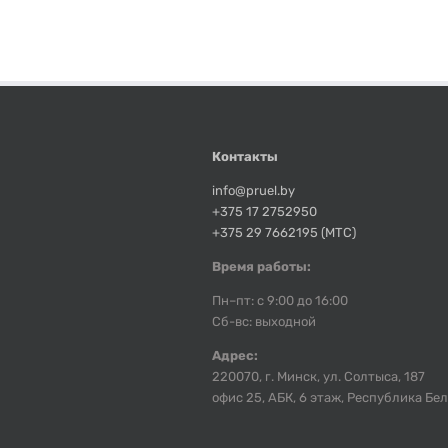
Контакты
info@pruel.by
+375 17 2752950
+375 29 7662195 (МТС)
Время работы:
Пн–пт: с 9:00 до 16:00
Сб-вс: выходной
Адрес:
220070, г. Минск, ул. Солтыса, 187
офис 25, АБК, 6 этаж, Республика Бе