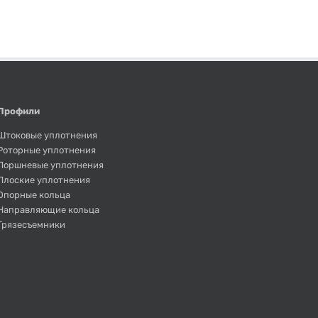
Профили
Штоковые уплотнения
Роторные уплотнения
Поршневые уплотнения
Плоские уплотнения
Опорные кольца
Направляющие кольца
Грязесъемники