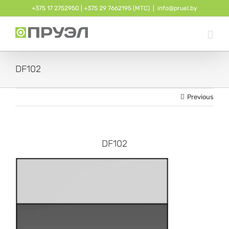
Skip
+375 17 2752950
| ‎
+375 29 7662195 (МТС)
|
info@pruel.by
to
content
DF102
Previous
DF102