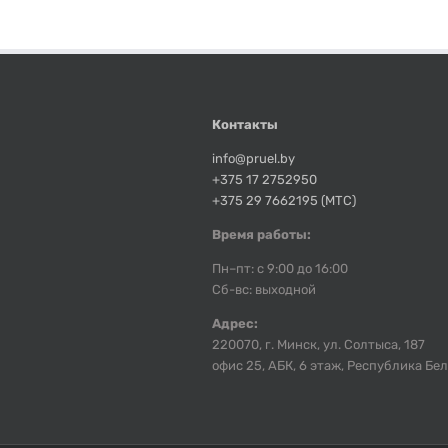
Контакты
info@pruel.by
+375 17 2752950
+375 29 7662195 (МТС)
Время работы:
Пн–пт: с 9:00 до 16:00
Сб-вс: выходной
Адрес:
220070, г. Минск, ул. Солтыса, 187
офис 25, АБК, 6 этаж, Республика Бе