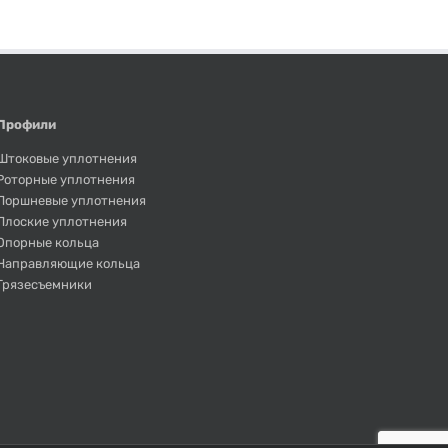
Профили
Штоковые уплотнения
Роторные уплотнения
Поршневые уплотнения
Плоские уплотнения
Опорные кольца
Направляющие кольца
Грязесъемники