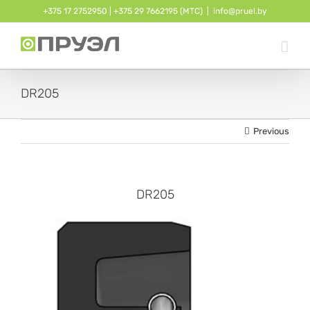
Skip
+375 17 2752950
| ‎
+375 29 7662195 (МТС)
|
info@pruel.by
to
content
DR205
Previous
DR205