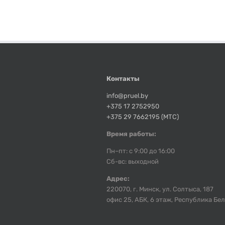
Контакты
info@pruel.by
+375 17 2752950
+375 29 7662195 (МТС)
Время работы:
Пн–пт: с 9:00 до 16:00
Сб-вс: выходной
Адрес:
220070, г. Минск, ул. Солтыса, 187
офис 25, АБК, 6 этаж, Республика Бе