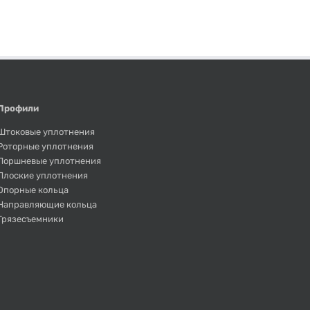
Профили
Штоковые уплотнения
Роторные уплотнения
Поршневые уплотнения
Плоские уплотнения
Опорные кольца
Направляющие кольца
Грязесъемники