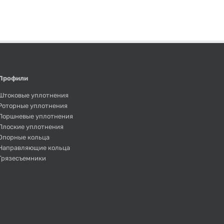
Профили
Штоковые уплотнения
Роторные уплотнения
Поршневые уплотнения
Плоские уплотнения
Опорные кольца
Направляющие кольца
Грязесъемники