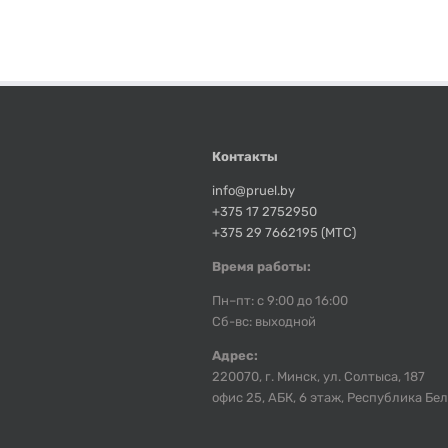
Контакты
info@pruel.by
+375 17 2752950
+375 29 7662195 (МТС)
Время работы:
Пн–пт: с 9:00 до 16:00
Сб-вс: выходной
Адрес:
220070, г. Минск, ул. Солтыса, 187
офис 25, АБК, 6 этаж, Республика Бе