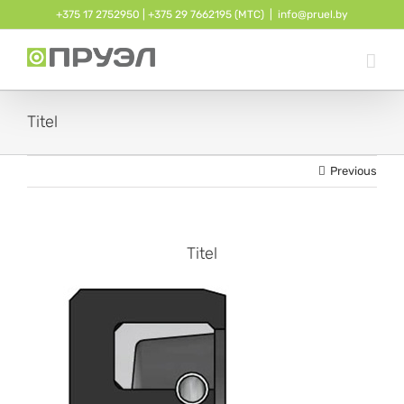
Skip
+375 17 2752950
| ‎
+375 29 7662195 (МТС)
|
info@pruel.by
to
content
Titel
Previous
Titel