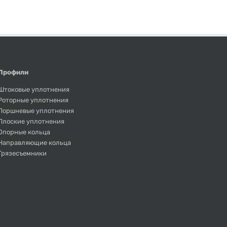
Профили
Штоковые уплотнения
Роторные уплотнения
Поршневые уплотнения
Плоские уплотнения
Опорные кольца
Направляющие кольца
Грязесъемники