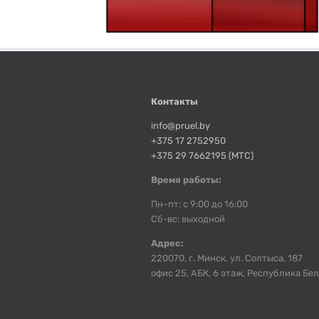
Контакты
info@pruel.by
+375 17 2752950
+375 29 7662195 (МТС)
Время работы:
Пн–пт: с 9:00 до 16:00
Сб-вс: выходной
Адрес:
220070, г. Минск, ул. Солтыса, 187
офис 25, АБК, 6 этаж, Республика Бе