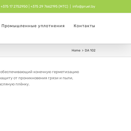
+375 17 2752950
| ‎
+375 29 7662195 (МТС)
|
info@pruel.by
Промышленные уплотнения
Контакты
Home
DA 102
у, обеспечивающий конечную герметизацию
ащиту от проникновения грязи и пыли,
асляную плёнку.